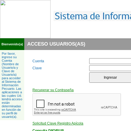
ACCESO USUARIOS(AS)
Bienvenido(a)
Por favor,
ingrese su
Cuenta
Cuenta
(Nombre de
Usuario/a y
Clave
Clave de
Usuario/a)
para acceder
al Sistema de
Información
Pecuario. Las
Recuperar su Contraseña
aplicaciones a
las cuales Ud.
tendrá acceso
están
determinadas
en función de
su perfil de
usuario(a).
Solicitud Clave Registro Apícola
Consulta DIIO/RUP